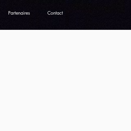
Partenaires
Contact