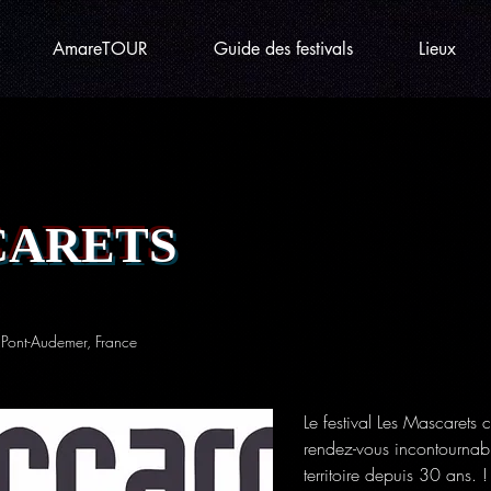
AmareTOUR
Guide des festivals
Lieux
CARETS
Pont-Audemer, France
Le festival Les Mascarets 
rendez-vous incontournabl
territoire depuis 30 ans. !