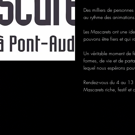
Des milliers de personnes
au rythme des animations
Les Mascarets ont une iden
pouvons être fiers et qui
Un véritable moment de fêt
formes, de vie et de part
lequel nous espérons pouv
Rendez-vous du 4 au 13 ju
Mascarets riche, festif et 