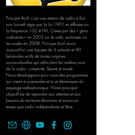
Principe Actif, c'est une station de radio à but 
non lucratif régie par la loi 1901 et diffusée sur 
la fréquence 102.4 FM. Créée par des « gens 
ordinaires » en 2002 sur le web, autorisée sur 
les ondes en 2008, Principe Actif réunit 
aujourd'hui une équipe de 3 salariés et 90 
bénévoles actifs de toutes origines 
socioculturelles qui véhiculent les maîtres mots 
de la radio : créativité, liberté et mixité.
Nous développons pour vous des programmes 
qui visent à surprendre et à se démarquer du 
paysage radiophonique. Notre principal 
objectif est de répondre aux attentes et aux 
besoins du territoire ébroïcien et eurois en 
temps que radio indépendante et libre.