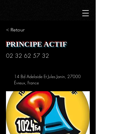
< Retour
PRINCIPE ACTIF
02 32 62 57 32
14 Bd Adelaide Et Jules Janin, 27000
Évreux, France