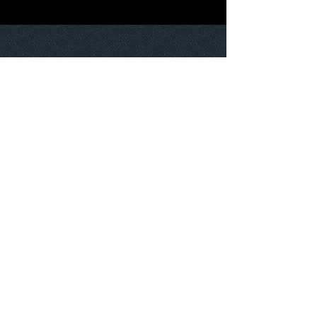
Copyright © Association Amare 2022 - Tous droits réservés
Rue Pierre Mendes France - 27400 LOUVIERS
reseauamare@gmail.com